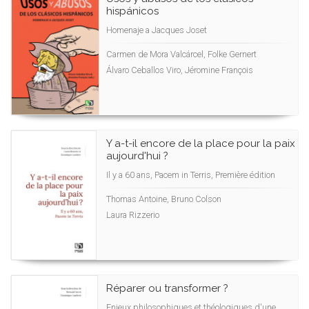
hispánicos
Homenaje a Jacques Joset
Carmen de Mora Valcárcel, Folke Gernert
Álvaro Ceballos Viro, Jéromine François
Y a-t-il encore de la place pour la paix
aujourd'hui ?
Il y a 60 ans, Pacem in Terris, Première édition
Thomas Antoine, Bruno Colson
Laura Rizzerio
Réparer ou transformer ?
Enjeux philosophiques et théologiques d'une