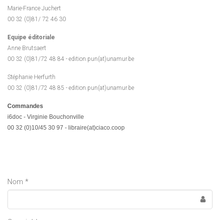
Marie-France Juchert
00 32 (0)81/ 72 46 30
Equipe éditoriale
Anne Brutsaert
00 32 (0)
81/72 48 84 - edition.pun(at)unamur.be
Stéphanie Herfurth
00 32 (0)
81/72 48 85 - edition.pun(at)unamur.be
Commandes
i6doc - Virginie Bouchonville
00 32 (0)10/45 30 97 - libraire(at)ciaco.coop
Nom *